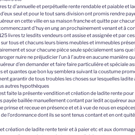
es tz d’annuelle et perpétuelle rente rendable et paiable et la
’eux seul et pour le tout sans division ont promis rendre paye
éreur en cette ville en sa maison franche et quitte par chacun a
ommenczant d’huy en ung an prochainement venant et à con
 125 livres tz lesdits vendeurs ont assise et assignée et par ce
t sur tous et chacuns leurs biens meubles et immeubles présen
airement et sour chacune pièce seule spécialement sans que la
sroger nuire ne préjudicier l’un à l’autre en aucune manière q
éreur d’en demander et faire faire particulière et spéciale assie
fois et quantes que bon luy semblera suivant la coustume prome
nt garantir de tous troubles les choses sur lesquelles ladite a
ous autres hypothèques
est faite la présente vendition et création de ladite rente pou
is payée baillée manuellement contant par ledit acquéreur au
e prinse et receue en présence et et à vue de nous en espèce
s de l’ordonnance dont ils se sont tenus contant et en ont quité 
 et création de ladite rente tenir et à paier etc et aux dommag