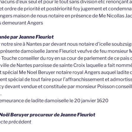
hacuns d’eux seul et pour le tout sans division etc renonçant 
 et ordre de priorité et postériorité foy jugement et condemna
 Angers maison de nous notaire en présence de Me Nicollas Jac
s demeurant Angers
née par Jeanne Fleuriot
oy notre sire à Nantes par devant nous notaire d’icelle soubzsi
té présente damoiselle Janne Fleuriot veufve de feu monsieur
e Touche conseiller du roy en sa cour de parlement de ce pais
ville de Nantes paroisse de sainte Croix laquelle a fait nomm
t spécial Me Noel Beruyer notaire royal Angers auquel ladite
t spécial de tout faire pour l’affranchissement et admorti
y devant vendue et constituée par monsieur Poisson conseille
…
 demeurance de ladite damoiselle le 20 janvier 1620
 Noël Beruyer procureur de Jeanne Fleuriot
’acte précédent