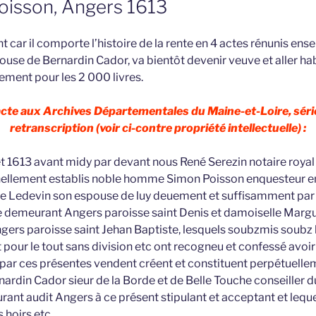
oisson, Angers 1613
t car il comporte l’histoire de la rente en 4 actes rénunis ense
pouse de Bernardin Cador, va bientôt devenir veuve et aller hab
ement pour les 2 000 livres.
 acte aux Archives Départementales du Maine-et-Loire, séri
retranscription (voir ci-contre propriété intellectuelle) :
let 1613 avant midy par devant nous René Serezin notaire royal
ellement establis noble homme Simon Poisson enquesteur en 
te Ledevin son espouse de luy deuement et suffisamment par
e demeurant Angers paroisse saint Denis et damoiselle Margu
rs paroisse saint Jehan Baptiste, lesquels soubzmis soubz l
t pour le tout sans division etc ont recogneu et confessé avoi
t par ces présentes vendent créent et constituent perpétuell
rdin Cador sieur de la Borde et de Belle Touche conseiller d
ant audit Angers à ce présent stipulant et acceptant et leque
 hoirs etc