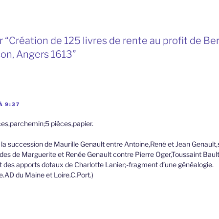
 “Création de 125 livres de rente au profit de Be
son, Angers 1613”
À 9:37
ces,parchemin;5 pièces,papier.
 la succession de Maurille Genault entre Antoine,René et Jean Genault,
ndes de Marguerite et Renée Genault contre Pierre Oger,Toussaint Bault
et des apports dotaux de Charlotte Lanier;-fragment d’une généalogie.
le.AD du Maine et Loire.C.Port.)