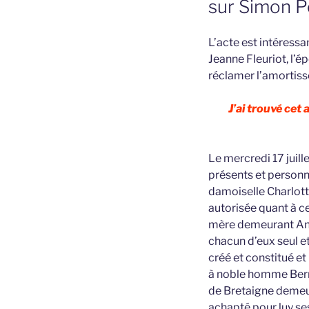
sur Simon P
L’acte est intéressan
Jeanne Fleuriot, l’é
réclamer l’amortiss
J’ai trouvé cet
Le mercredi 17 juil
présents et personn
damoiselle Charlot
autorisée quant à c
mère demeurant Ange
chacun d’eux seul e
créé et constitué e
à noble homme Berna
de Bretaigne demeur
achapté pour luy ses