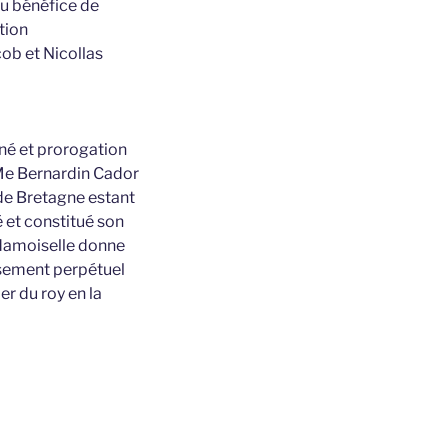
au bénéfice de
tion
ob et Nicollas
gné et prorogation
 Me Bernardin Cador
 de Bretagne estant
é et constitué son
 damoiselle donne
ssement perpétuel
r du roy en la