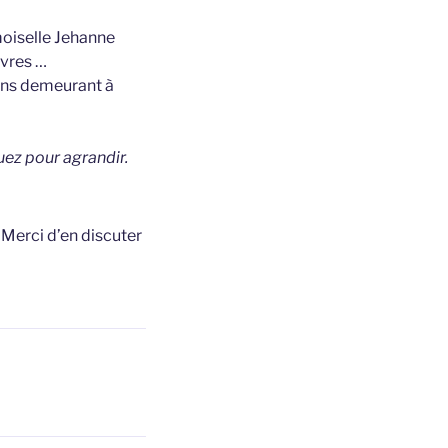
moiselle Jehanne
ivres …
iens demeurant à
uez pour agrandir.
t
Merci d’en discuter