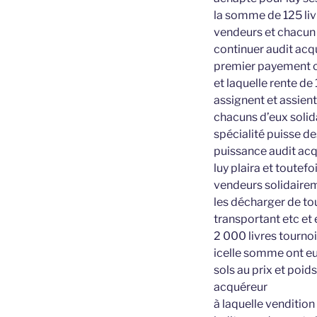
la somme de 125 livr
vendeurs et chacun d
continuer audit acqu
premier payement c
et laquelle rente de
assignent et assien
chacuns d’eux solid
spécialité puisse de
puissance audit acqu
luy plaira et toute
vendeurs solidaireme
les décharger de t
transportant etc et 
2 000 livres tourno
icelle somme ont eu
sols au prix et poid
acquéreur
à laquelle vendition