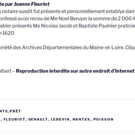
e par Jeanne Fleuriot
s notaire susdit fut présente et personnellement establye da
 confessé avoir receu de Me Noel Beruyer la somme de 2 000 l
 tabler présents Me Nicolas Jacob et Baptiste Paulnier pratic
in 1620
opriété des Archives Départementales du Maine-et-Loire.
Cliq
lbert –
Reproduction interdite sur autre endroit d’Interne
NTE,PRÊT
R
,
FLEURIOT
,
GENAULT
,
LEDEVIN
,
NANTES
,
POISSON