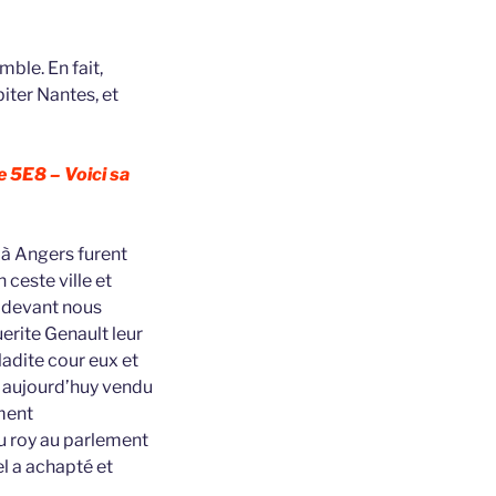
mble. En fait,
iter Nantes, et
e 5E8 – Voici sa
 à Angers furent
ceste ville et
 devant nous
erite Genault leur
adite cour eux et
r aujourd’huy vendu
ement
u roy au parlement
l a achapté et