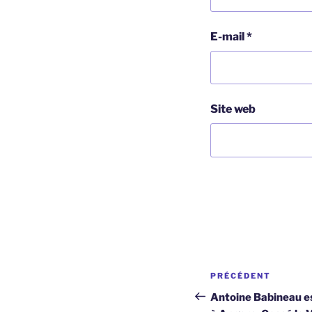
E-mail
*
Site web
Navigation
Article
PRÉCÉDENT
de
précédent
Antoine Babineau es