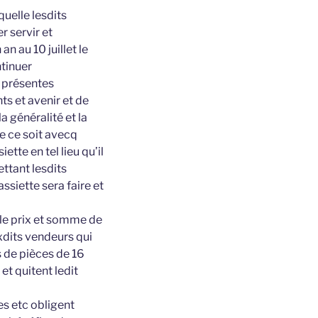
quelle lesdits
r servir et
n au 10 juillet le
tinuer
s présentes
ts et avenir et de
 généralité et la
ue ce soit avecq
tte en tel lieu qu’il
ttant lesdits
ssiette sera faire et
r le prix et somme de
xdits vendeurs qui
s de pièces de 16
et quitent ledit
es etc obligent