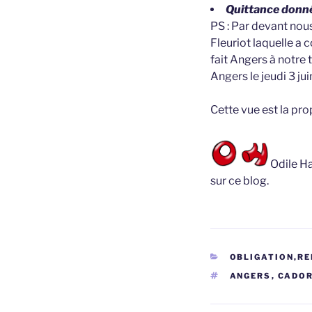
Quittance donné
PS : Par devant nou
Fleuriot laquelle a
fait Angers à notre
Angers le jeudi 3 ju
Cette vue est la pr
Odile Ha
sur ce blog.
CATÉGORIES
OBLIGATION,RE
ÉTIQUETTES
ANGERS
,
CADO