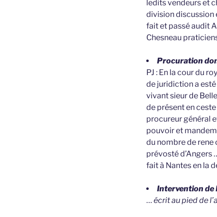
ledits vendeurs et c
division discussion
fait et passé audit
Chesneau praticien
Procuration don
PJ : En la cour du r
de juridiction a es
vivant sieur de Bell
de présent en ceste 
procureur général e
pouvoir et mandemen
du nombre de rene c
prévosté d’Angers 
fait à Nantes en la
Intervention de
…
écrit au pied de l