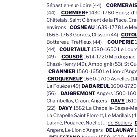
Sébastien-sur-Loire (44)
CORMERAI
(44)
CORMIER
+
1430-1780 Bourg-d’Ir
Châtelais, Saint Clément de la Place, Cra
environs
COSNEAU
1639-1778 Le Mesn
1666-1763 Gorges, Clisson (44)
COTO
Bottereau, Treffieux (44)
COUPERIE
1
(44)
COURTAULT
1580-1650 Le Lour
(49)
COUSDÉ
1614-1720 Merdrignac
Chazé-Henry (49), Ampoigné (53), St Qu
CRANNIER
1560-1650 Le Lion-d’Ange
CROQUENEUF
1660-1700 Asnelles (14
La Pouëze (49)
DABAREUL
1600-1720
(56)
DAIGREMONT
Angers 1500-16
Chambellay, Craon, Angers
DAVY
1610
(22)
DAVY
1582 La Chapelle-Basse-Mer
La Chapelle Saint Florent, Le Marillais 
Laigné, Pouancé, Noëllet …
de Bediers
Angers, Le Lion d’Angers
DELAUNAY
1