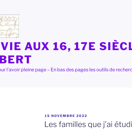
VIE AUX 16, 17E SIÈC
LBERT
e pour l'avoir pleine page – En bas des pages les outils de rec
PUBLIÉ
15 NOVEMBRE 2022
LE
Les familles que j’ai étu