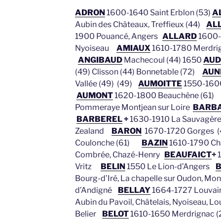
ADRON
1600-1640 Saint Erblon (53)
AL
Aubin des Châteaux, Treffieux (44)
AL
1900 Pouancé, Angers
ALLARD
1600-
Nyoiseau
AMIAUX
1610-1780
Merdrig
ANGIBAUD
Machecoul (44) 1650
AUD
(49) Clisson (44) Bonnetable (72)
AUN
Vallée (49) (49)
AUMOITTE
1550-160
AUMONT
1620-1800 Beauchêne (
Pommeraye Montjean sur Loire
BARB
BARBEREL
+
1630-1910 La Sauvagère
Zealand
BARON
1670-1720 Gorges 
Coulonche (61)
BAZIN
1610-1790 Chal
Combrée, Chazé-Henry
BEAUFAICT
+
1
Vritz
BELIN
1550 Le Lion-d’Angers
Bourg-d’Iré, La chapelle sur Oudon, Mo
d’Andigné
BELLAY
1664-1727 Louva
Aubin du Pavoil, Châtelais, Nyoiseau, Lo
Belier
BELOT
1610-1650 Merdrignac