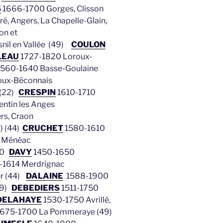
S
1666-1700 Gorges, Clisson
é, Angers, La Chapelle-Glain,
on et
il en Vallée
(49)
COULON
LEAU
1727-1820 Loroux-
560-1640 Basse-Goulaine
oux-Béconnais
 (22)
CRESPIN
1610-1710
entin les Anges
rs, Craon
) (44)
CRUCHET
1580-1610
 Ménéac
00
DAVY
1450-1650
-1614 Merdrignac
 (44)
DALAINE
1588-1900
(49)
DEBEDIERS
1511-1750
DELAHAYE
1530-1750 Avrillé,
675-1700 La Pommeraye (49)