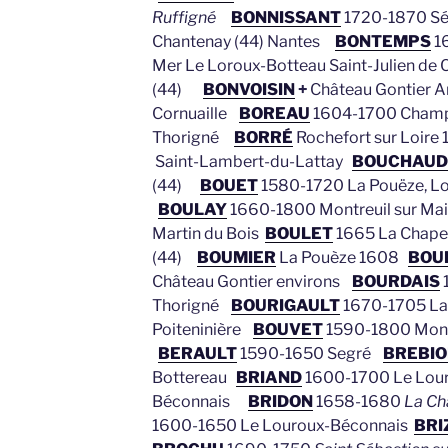
Ruffigné
BONNISSANT
1720-1870 Sén
Chantenay (44) Nantes
BONTEMPS
1
Mer Le Loroux-Botteau Saint-Julien de 
(44)
BONVOISIN
+
Château Gontier A
Cornuaille
BOREAU
1604-1700 Champ
Thorigné
BORRÉ
Rochefort sur Loir
Saint-Lambert-du-Lattay
BOUCHAUD
(44)
BOUET
1580-1720 La Pouëze, Loi
BOULAY
1660-1800 Montreuil sur Main
Martin du Bois
BOULET
1665 La Chape
(44)
BOUMIER
La Pouèze 1608
BOU
Château Gontier environs
BOURDAIS
Thorigné
BOURIGAULT
1670-1705 La
Poiteninière
BOUVET
1590-1800 Montr
BERAULT
1590-1650 Segré
BREBIO
Bottereau
BRIAND
1600-1700 Le Lou
Béconnais
BRIDON
1658-1680
La Ch
1600-1650 Le Louroux-Béconnais
BRI