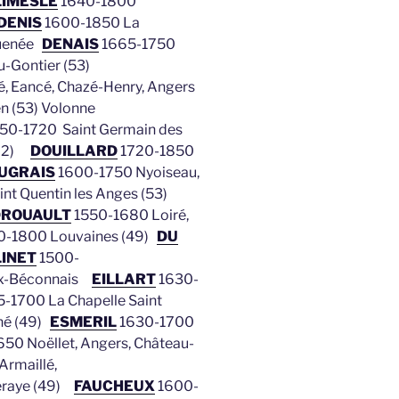
LIMESLE
1640-1800
DENIS
1600-1850 La
nguenée
DENAIS
1665-1750
-Gontier (53)
, Eancé, Chazé-Henry, Angers
n (53) Volonne
50-1720 Saint Germain des
(22)
DOUILLARD
1720-1850
UGRAIS
1600-1750 Nyoiseau,
nt Quentin les Anges (53)
DROUAULT
1550-1680 Loiré,
-1800 Louvaines (49)
DU
INET
1500-
ux-Béconnais
EILLART
1630-
-1700 La Chapelle Saint
né (49)
ESMERIL
1630-1700
50 Noëllet, Angers, Château-
rmaillé,
raye (49)
FAUCHEUX
1600-