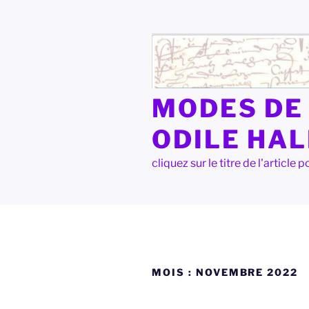
Aller
au
contenu
principal
MODES DE 
ODILE HA
cliquez sur le titre de l'articl
MOIS :
NOVEMBRE 2022