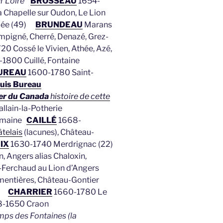
ur Loire
BROSSEAU
1654-
Chapelle sur Oudon, Le Lion
llée (49)
BRUNDEAU
Marans
igné, Cherré, Denazé, Grez-
0 Cossé le Vivien, Athée, Azé,
1800 Cuillé, Fontaine
UREAU
1600-1780 Saint-
uis Bureau
er du Canada
histoire de cette
llain-la-Potherie
hemaine
CAILLÉ
1668-
telais
(lacunes), Château-
IX
1630-1740 Merdrignac (22)
, Angers alias Chaloxin,
-Ferchaud au Lion d’Angers
entières, Château-Gontier
5)
CHARRIER
1660-1780 Le
-1650 Craon
ps des Fontaines (la