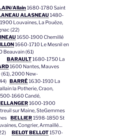
AIN/Allain
1680-1780
Saint
LANEAU ALASNEAU
1480-
1900 Louvaines, La Pouëze,
nac (22)
INEAU
1650-1900 Chemillé
ILLON
1660-1710 Le Mesnil en
0
Beauvain (61)
61)
BARAULT
1680-1750 La
ARD
1600 Nantes, Mauves
 (61), 2000 New-
(44)
BARRÉ
1630-1910 La
lain la Potherie, Craon,
500-1660 Candé,
BELLANGER
1600-1900
ntreuil sur Maine, SteGemmes
ines
BELLIER
1598-1850 St
uvaines, Congrier, Armaillé…
 (22)
BELOT BELLOT
1570-