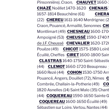
Pinsonnière), Craon,
CHAUVET
1660-1
CHAZÉ
Noëllet 1470-1620
CHENAIS
1657-1814 Beauchêne (61)
CHER
(22)
CHEREU
1611-1640 Merdrignac 
Craon, Pouancé, Armaillé, Senonnes
CH
Montlimart (49)
CHESNEAU
1600-1700
Ampoigné (53)
CHEUSSÉ
1590-1740 N
de J.F. Cheussé
CHEVALIER
1620-1720
Pouëze (49)
CHICOT
1575-1580 Loir
Écuillé, Cheffes
CIRET
1600-1800 Saint
CLASTRAS
1640-1750 Saint-Sébastie
(44)
CLEMOT
1660-1720 Beaupreau
1660 Rezé (44)
COHON
1530-1750 Arma
Pouancé, Angers, Douillet (72), Nîmes
C
Combrée, Challain-la-Potherie (49)
CO
1820 Asnelles (14) Saint Malo (35) Chan
(44)
COQUEREAU
1590-1650 Sainte 
COQUEREAU
1600-1650 Écuillé (49
Sébastien sur Loire, Vertou, Nantes (44