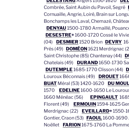
DELESTANG
Angers 1550-1620
DE
Combrée, Saint Aubin du Pavoil, Segré
Cornuaille, Angrie, Loiré, Brain sur Lo
Bonchamps les Laval, Chemazé, Château
DENYAU
1500-1780 Armaillé, Pouancé
DESESTRE
+
1600-1720 Cossé le Vivie
(04)
DESMIER
1520 Brion
DEVRY
16
Prés (49)
DOMÉON
1621 Merdrignac 
Saint Christophe (85) Chantenay (44)
D
Chatelais (49)
DURAND
1650-1730 Sai
DUTEMPLE
1685-1770 Clisson (44)
Louroux Béconnais (49)
DROUET
1660
BUAT
Méral (53) 1420-1620
DU MOUL
1570
EDELINE
1600-1650 Le Louro
1660 Ménéac (56)
EPINGAULT
1685
Florent (49)
ERMOUIN
1594-1625 Ge
Merdrignac (22)
EVEILLARD
+
1550-16
Gontier, Craon (53)
FAOUL
1600-1690 A
Noëllet
FARION
1675-1760 La Pomme