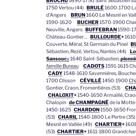
BROCHU
1690-1750
Saint Sébastien s
1750 Vertou (44)
BRULÉ
1600-1700 La 
d’Angers
BRUN
1660 Le Mesnil en Va
1590-1620
BUCHER
1570-1900 Champ
Neuville, Angers
BUFFEBRAN
1590-172
Château-Gontier…
BULLOURDE
+
1610-
Couverte, Méral, St Germain du Pinel
B
Sébastien, Rezé, Vertou, Nantes (44)
Lo
Sansouc
y
1640
Saint-Sébastien,
pionni
famille Bureau
CADOTS
1591-1615 Cha
CADY
1548-1610 Savennières, Bouc
1700
Clisson
CÉVILLÉ
1450-1900
Châ
Gontier, Craon, Fromentières (53)
CHA
CHALOXIT
+
1540-1650 Armaillé, Craon
Chalopin
de CHAMPAGNÉ
de la Motte
1450-1625
CHARDON
1550-1650 From
(53)
CHARIL
1540-1800 Le Pertre (3
Mesnil en Vallée (49)
CHARTIER
+
1608
(53)
CHARTIER
+
1611-1800
Grandcham