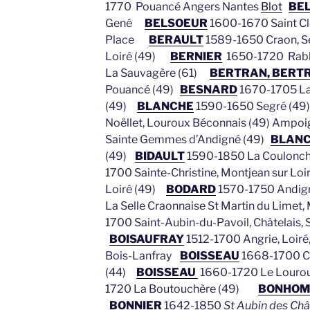
1770 Pouancé Angers Nantes
Blot
BEL
Gené
BELSOEUR
1600-1670 Saint Cl
Place
BERAULT
1589-1650 Craon,
Loiré (49)
BERNIER
1650-1720 Rab
La Sauvagère (61)
BERTRAN, BERTR
Pouancé (49)
BESNARD
1670-1705 L
(49)
BLANCHE
1590-1650 Segré (49
Noëllet, Louroux Béconnais (49) Amp
Sainte Gemmes d’Andigné (49)
BLAN
(49)
BIDAULT
1590-1850 La Coulonc
1700 Sainte-Christine, Montjean sur Loi
Loiré (49)
BODARD
1570-1750 Andigné
La Selle Craonnaise St Martin du Limet
1700 Saint-Aubin-du-Pavoil, Châtelais,
BOISAUFRAY
1512-1700 Angrie, Loiré
Bois-Lanfray
BOISSEAU
1668-1700 C
(44)
BOISSEAU
1660-1720 Le Louro
1720 La Boutouchère (49)
BONHO
BONNIER
1642-1850
St
Aubin des Chât