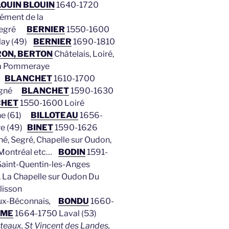
OUIN BLOUIN
1640-1720
ément de la
 Segré
BERNIER
1550-1600
lay (49)
BERNIER
1690-1810
ON, BERTON
Châtelais, Loiré,
a Pommeraye
)
BLANCHET
1610-1700
oigné
BLANCHET
1590-1630
CHET
1550-1600 Loiré
he (61)
BILLOTEAU
1656-
re (49)
BINET
1590-1626
, Segré, Chapelle sur Oudon,
, Montréal etc…
BODIN
1591-
 Saint-Quentin-les-Anges
, La Chapelle sur Oudon Du
lisson
ux-Béconnais
,
BONDU
1660-
MME
1664-1750 Laval (53)
eaux, St Vincent des Landes,