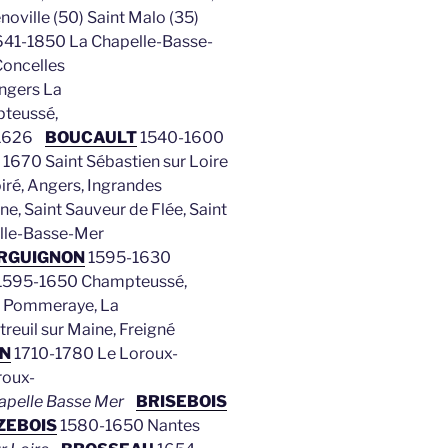
oville (50) Saint Malo (35)
641-1850 La Chapelle-Basse-
Concelles
ngers La
teussé,
e 1626
BOUCAULT
1540-1600
1670 Saint Sébastien sur Loire
ré, Angers, Ingrandes
e, Saint Sauveur de Flée, Saint
lle-Basse-Mer
RGUIGNON
1595-1630
1595-1650 Champteussé,
 Pommeraye, La
euil sur Maine, Freigné
N
1710-1780 Le Loroux-
roux-
apelle Basse Mer
BRISEBOIS
ZEBOIS
1580-1650 Nantes