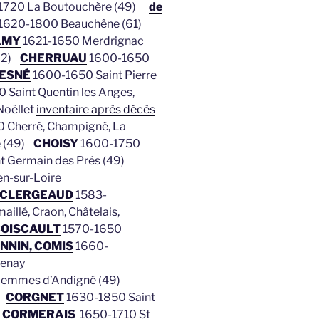
720 La Boutouchère (49)
de
1620-1800 Beauchêne (61)
AMY
1621-1650 Merdrignac
(22)
CHERRUAU
1600-1650
ESNÉ
1600-1650 Saint Pierre
 Saint Quentin les Anges,
oëllet
inventaire après décès
 Cherré, Champigné, La
é (49)
CHOISY
1600-1750
 Germain des Prés (49)
n-sur-Loire
CLERGEAUD
1583-
illé, Craon, Châtelais,
OISCAULT
1570-1650
NNIN, COMIS
1660-
tenay
Gemmes d’Andigné (49)
)
CORGNET
1630-1850 Saint
)
CORMERAIS
1650-1710 St